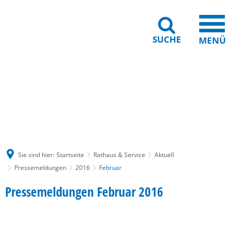
SUCHE
MENÜ
Gebärdensprache
Barrierefreiheit
Leichte Sprache
Sie sind hier:
Startseite
Rathaus & Service
Aktuell
Pressemeldungen
2016
Februar
Februar
Pressemeldungen Februar 2016