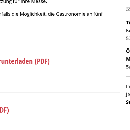
tzung für Ihre Messe.
alls die Möglichkeit, die Gastronomie an fünf
T
K
5
Ö
M
runterladen (PDF)
S
I
J
S
DF)