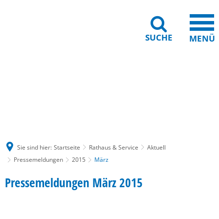
SUCHE
MENÜ
Gebärdensprache
Barrierefreiheit
Leichte Sprache
Sie sind hier:
Startseite
Rathaus & Service
Aktuell
Pressemeldungen
2015
März
März
Pressemeldungen März 2015