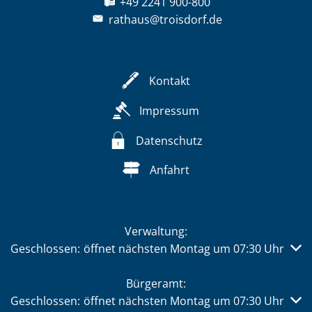
+49 2241 900-800
rathaus@troisdorf.de
Kontakt
Impressum
Datenschutz
Anfahrt
Verwaltung:
Klicken, um weitere Öffnungs- oder Schließzeiten auszub
Geschlossen:
öffnet nächsten Montag um 07:30 Uhr
Bürgeramt:
Klicken, um weitere Öffnungs- oder Schließzeiten auszub
Geschlossen:
öffnet nächsten Montag um 07:30 Uhr