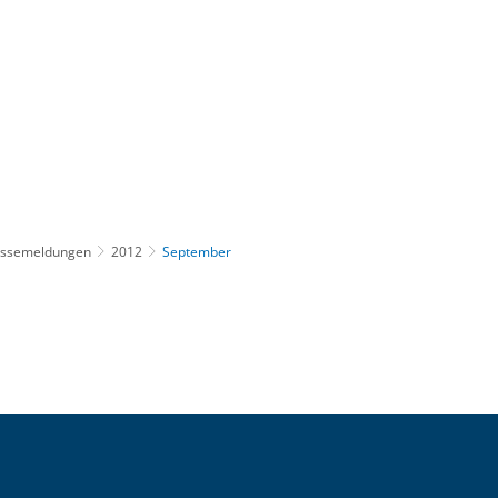
Gebärdensprache
Barrierefre
essemeldungen
2012
September