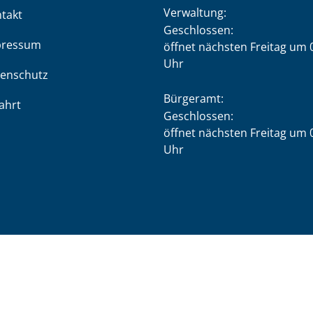
Verwaltung:
takt
Klicken, um weitere Öffnung
Geschlossen:
pressum
öffnet nächsten Freitag um 
Uhr
enschutz
Bürgeramt:
ahrt
Klicken, um weitere Öffnung
Geschlossen:
öffnet nächsten Freitag um 
Uhr