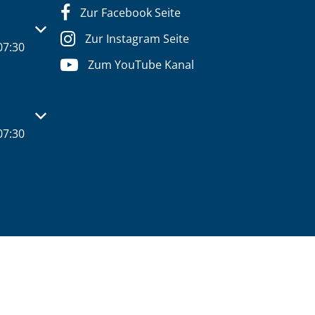
Zur Facebook Seite
s- oder Schließzeiten auszublenden
Zur Instagram Seite
07:30
Zum YouTube Kanal
s- oder Schließzeiten auszublenden
07:30