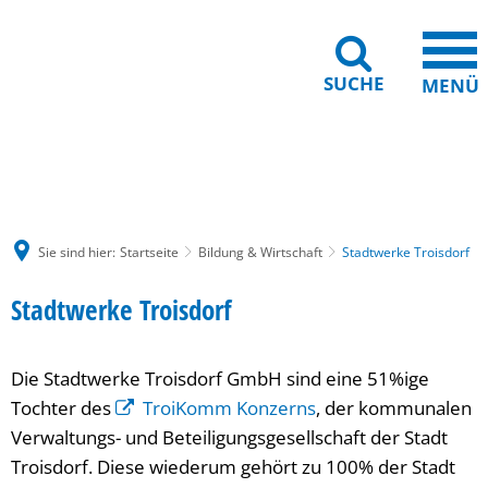
SUCHE
MENÜ
Gebärdensprache
Barrierefreiheit
Leichte Sprache
Sie sind hier:
Startseite
Bildung & Wirtschaft
Stadtwerke Troisdorf
Stadtwerke
Stadtwerke Troisdorf
Troisdorf
Die Stadtwerke Troisdorf GmbH sind eine 51%ige
Tochter des
TroiKomm Konzerns
, der kommunalen
Verwaltungs- und Beteiligungsgesellschaft der Stadt
Troisdorf. Diese wiederum gehört zu 100% der Stadt