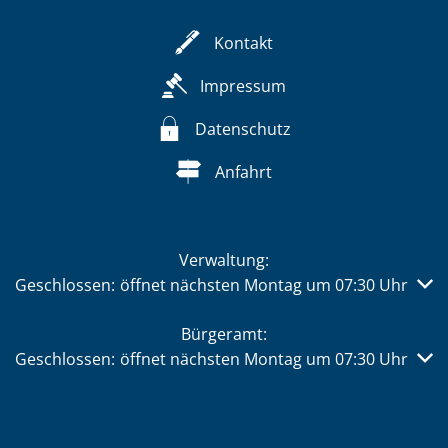
Kontakt
Impressum
Datenschutz
Anfahrt
Verwaltung:
Klicken, um weitere Öffnungs- oder Schließzeiten auszub
Geschlossen:
öffnet nächsten Montag um 07:30 Uhr
Bürgeramt:
Klicken, um weitere Öffnungs- oder Schließzeiten auszub
Geschlossen:
öffnet nächsten Montag um 07:30 Uhr