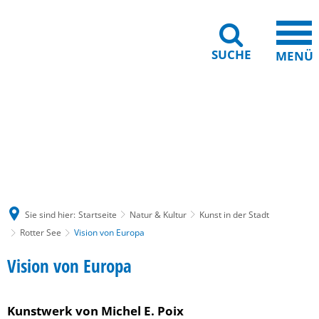
SUCHE
MENÜ
Gebärdensprache
Barrierefreiheit
Leichte Sprache
Sie sind hier:
Startseite
Natur & Kultur
Kunst in der Stadt
Rotter See
Vision von Europa
Vision
Vision von Europa
von
Kunstwerk von Michel E. Poix
Europa