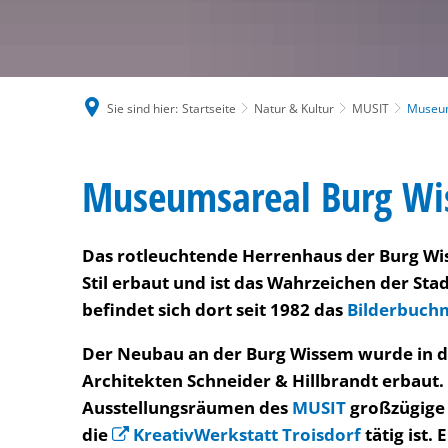
Sie sind hier:
Startseite
Natur & Kultur
MUSIT
Museu
Museumsareal Burg W
Das rotleuchtende Herrenhaus der Burg Wis
Stil erbaut und ist das Wahrzeichen der Sta
befindet sich dort seit 1982 das
Bilderbuc
Der Neubau an der Burg Wissem wurde in d
Architekten Schneider & Hillbrandt erbaut
Ausstellungsräumen des
MUSIT
großzügige
die
KreativWerkstatt Troisdorf
tätig ist. 