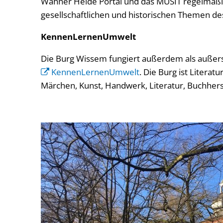
Wahner Heide Portal und das MUSIT regelmäßi
gesellschaftlichen und historischen Themen des
KennenLernenUmwelt
Die Burg Wissem fungiert außerdem als außers
KennenLernenUmwelt
. Die Burg ist Literat
Märchen, Kunst, Handwerk, Literatur, Buchherst