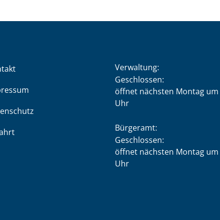
Verwaltung:
takt
Klicken, um weitere Öffnung
Geschlossen:
pressum
öffnet nächsten Montag um 
Uhr
enschutz
Bürgeramt:
ahrt
Klicken, um weitere Öffnung
Geschlossen:
öffnet nächsten Montag um 
Uhr