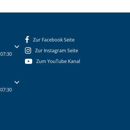
Zur Facebook Seite
s- oder Schließzeiten auszublenden
Zur Instagram Seite
07:30
Zum YouTube Kanal
s- oder Schließzeiten auszublenden
07:30