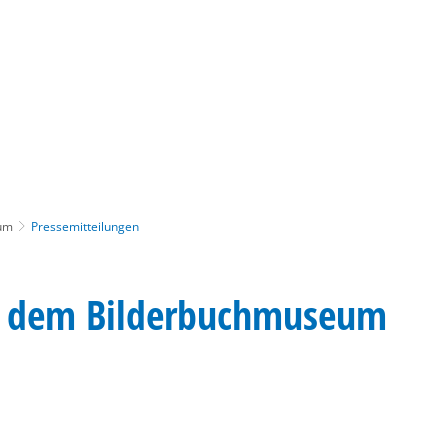
Gebärdensprache
Barrierefre
um
Pressemitteilungen
us dem Bilderbuchmuseum