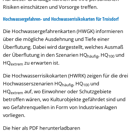
Risiken einschätzen und Vorsorge treffen.
Hochwassergefahren- und Hochwasserrisikokarten für Troisdorf
Die Hochwassergefahrenkarten (HWGK) informieren
über die mögliche Ausdehnung und Tiefe einer
Überflutung. Dabei wird dargestellt, welches Ausmaß
der Überflutung in den Szenarien HQ
, HQ
und
häufig
100
HQ
zu erwarten ist.
extrem
Die Hochwasserrisikokarten (HWRK) zeigen für die drei
Hochwasserszenarien HQ
, HQ
und
häufig
100
HQ
auf, wo Einwohner oder Schutzgebiete
extrem
betroffen wären, wo Kulturobjekte gefährdet sind und
wo Gefahrenquellen in Form von Industrieanlagen
vorliegen.
Die hier als PDF herunterladbaren