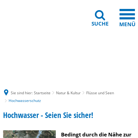
SUCHE
MENÜ
Gebärdensprache
Barrierefreiheit
Leichte Sprache
Sie sind hier:
Startseite
Natur & Kultur
Flüsse und Seen
Hochwasserschutz
Hochwasserschutz
Hochwasser - Seien Sie sicher!
Bedingt durch die Nähe zur