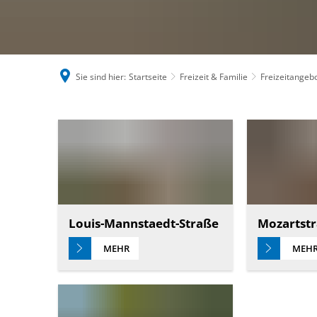
Sie sind hier:
Startseite
Freizeit & Familie
Freizeitangeb
Troisdorf-
West
Louis-Mannstaedt-Straße
Mozartst
MEHR
MEH