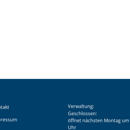
Verwaltung:
takt
Klicken, um weitere Öffnung
Geschlossen:
pressum
öffnet nächsten Montag um 
Uhr