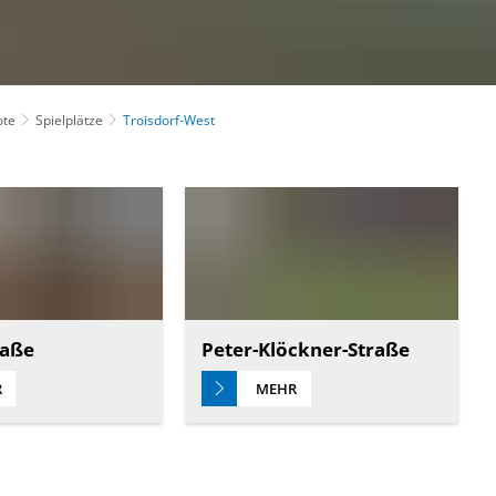
ote
Spielplätze
Troisdorf-West
raße
Peter-Klöckner-Straße
R
MEHR