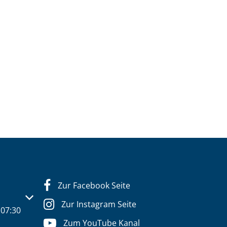
Zur Facebook Seite
s- oder Schließzeiten auszublenden
Zur Instagram Seite
07:30
Zum YouTube Kanal