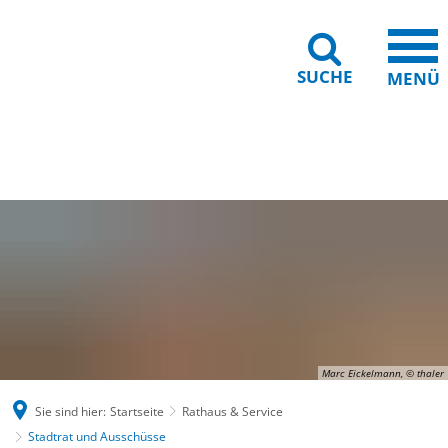
SUCHE
MENÜ
Gebärdensprache
Barrierefreiheit
Leichte Sprache
Marc Eickelmann, © thaler
Sie sind hier:
Startseite
Rathaus & Service
Stadtrat und Ausschüsse