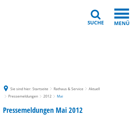
SUCHE
MENÜ
Gebärdensprache
Barrierefreiheit
Leichte Sprache
Sie sind hier:
Startseite
Rathaus & Service
Aktuell
Pressemeldungen
2012
Mai
Mai
Pressemeldungen Mai 2012