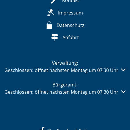
Kontakt
Impressum
Datenschutz
Anfahrt
Verwaltung:
Klicken, um weitere Öffnungs- oder Schließzeiten auszub
Geschlossen:
öffnet nächsten Montag um 07:30 Uhr
Bürgeramt:
Klicken, um weitere Öffnungs- oder Schließzeiten auszub
Geschlossen:
öffnet nächsten Montag um 07:30 Uhr