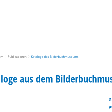
Gebärdensprache
Barrierefre
um
Publikationen
Kataloge des Bilderbuchmuseums
taloge aus dem Bilderbuchm
G
p