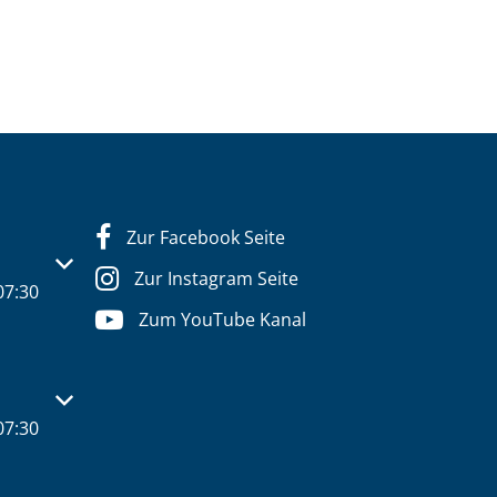
Zur Facebook Seite
s- oder Schließzeiten auszublenden
Zur Instagram Seite
07:30
Zum YouTube Kanal
s- oder Schließzeiten auszublenden
07:30