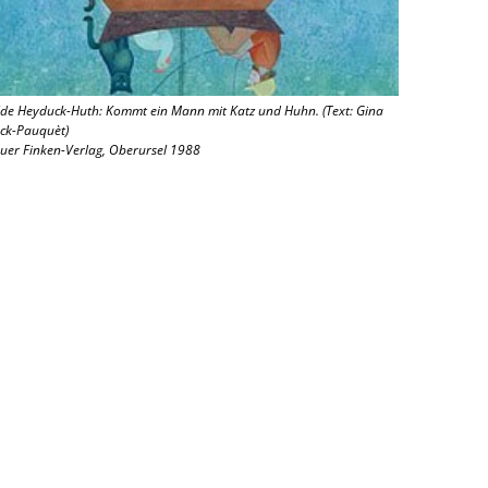
lde Heyduck-Huth: Kommt ein Mann mit Katz und Huhn. (Text: Gina
ck-Pauquèt)
uer Finken-Verlag, Oberursel 1988