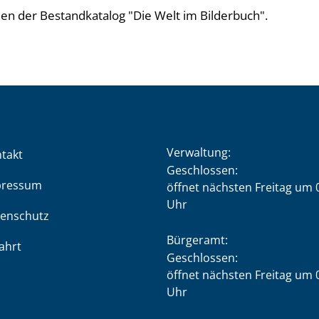
en der Bestandkatalog "Die Welt im Bilderbuch".
Verwaltung:
takt
Klicken, um weitere Öffnung
Geschlossen:
pressum
öffnet nächsten Freitag um 
Uhr
enschutz
Bürgeramt:
ahrt
Klicken, um weitere Öffnung
Geschlossen:
öffnet nächsten Freitag um 
Uhr