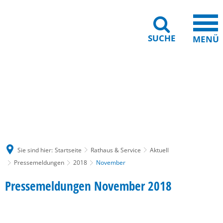
SUCHE
MENÜ
Gebärdensprache
Barrierefreiheit
Leichte Sprache
Sie sind hier:
Startseite
Rathaus & Service
Aktuell
Pressemeldungen
2018
November
November
Pressemeldungen November 2018