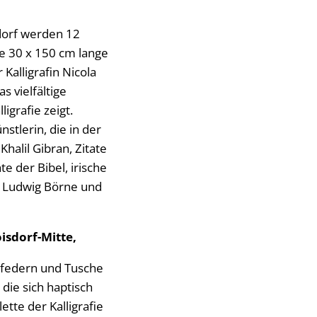
sdorf werden 12
le 30 x 150 cm lange
 Kalligrafin Nicola
s vielfältige
grafie zeigt.
tlerin, die in der
halil Gibran, Zitate
e der Bibel, irische
, Ludwig Börne und
oisdorf-Mitte,
nfedern und Tusche
die sich haptisch
tte der Kalligrafie