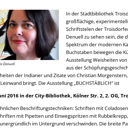
In der Stadtbibliothek Troi
großflächige, experimentel
Schriftstelen der Troisdorfer
Denuell zu sehen sein, die da
Spektrum der modernen Kalli
Buchstaben bewegen die Küns
Ausstellung Weisheiten von K
la Denuell.
aus der Schöpfungsgeschicht
eiten der Indianer und Zitate von Christian Morgenstern
Leinwand bringt. Die Ausstellung „BUCHSTÄBLICH“ ist
uni 2016 in der City-Bibliothek, Kölner Str. 2, 2. OG, Tr
nlichen Beschriftungstechniken: Schriften mit Coladose
hriften mit Pipetten und Einwegspritzen mit Rubbelkrepp, 
unergründlich im Untergrund verschwinden. Die breite Pale