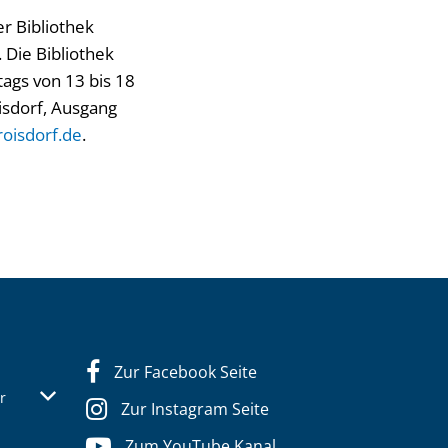
er Bibliothek
 Die Bibliothek
tags von 13 bis 18
isdorf, Ausgang
roisdorf.de
.
Zur Facebook Seite
s- oder Schließzeiten auszublenden
Von 13:30 bis 16:00 Uhr
r
Zur Instagram Seite
Zum YouTube Kanal