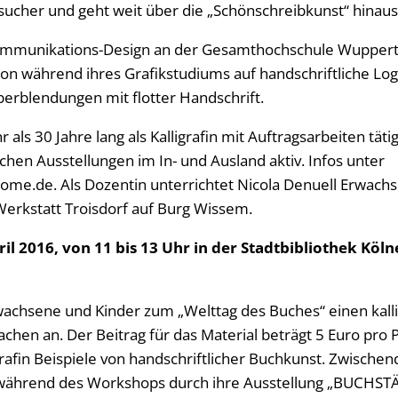
sucher und geht weit über die „Schönschreibkunst“ hinaus
Kommunikations-Design an der Gesamthochschule Wupperta
chon während ihres Grafikstudiums auf handschriftliche L
berblendungen mit flotter Handschrift.
 als 30 Jahre lang als Kalligrafin mit Auftragsarbeiten tätig.
ichen Ausstellungen im In- und Ausland aktiv. Infos unter
ome.de. Als Dozentin unterrichtet Nicola Denuell Erwachs
Werkstatt Troisdorf auf Burg Wissem.
l 2016, von 11 bis 13 Uhr in der Stadtbibliothek Kölner
rwachsene und Kinder zum „Welttag des Buches“ einen kalli
en an. Der Beitrag für das Material beträgt 5 Euro pro P
ligrafin Beispiele von handschriftlicher Buchkunst. Zwisch
l während des Workshops durch ihre Ausstellung „BUCHST