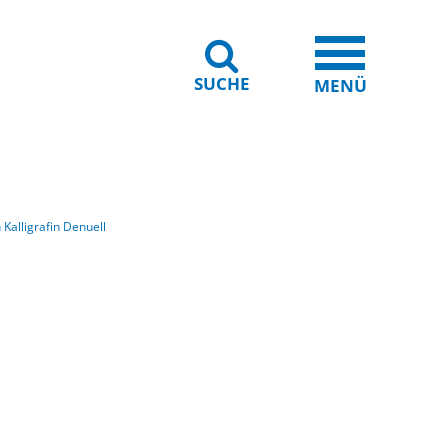
SUCHE
iheit
Leichte Sprache
MENÜ
alligrafin Denuell