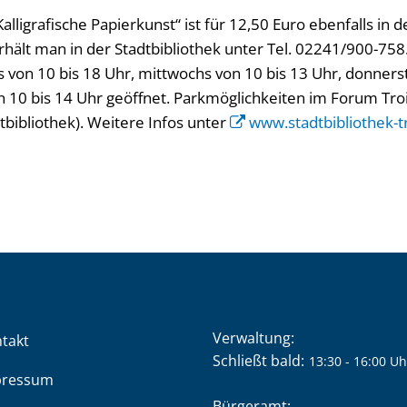
lligrafische Papierkunst“ ist für 12,50 Euro ebenfalls in d
erhält man in der Stadtbibliothek unter Tel. 02241/900-758.
s von 10 bis 18 Uhr, mittwochs von 10 bis 13 Uhr, donners
 10 bis 14 Uhr geöffnet. Parkmöglichkeiten im Forum Tro
tbibliothek). Weitere Infos unter
www.stadtbibliothek-t
Verwaltung:
takt
Klicken, um weitere Öffnung
Schließt bald:
13:30
-
16:00
Uh
pressum
Bürgeramt: