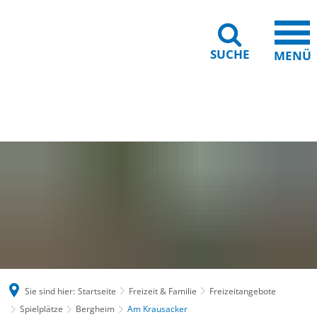
SUCHE
MENÜ
Gebärdensprache
Barrierefreiheit
Leichte Sprache
Sie sind hier:
Startseite
Freizeit & Familie
Freizeitangebote
Spielplätze
Bergheim
Am Krausacker