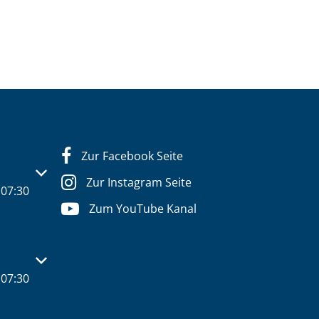
Zur Facebook Seite
s- oder Schließzeiten auszublenden
Zur Instagram Seite
07:30
Zum YouTube Kanal
s- oder Schließzeiten auszublenden
07:30