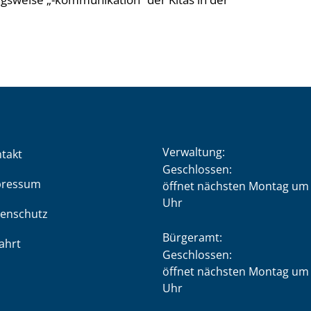
Verwaltung:
takt
Klicken, um weitere Öffnung
Geschlossen:
pressum
öffnet nächsten Montag um 
Uhr
enschutz
Bürgeramt:
ahrt
Klicken, um weitere Öffnung
Geschlossen:
öffnet nächsten Montag um 
Uhr