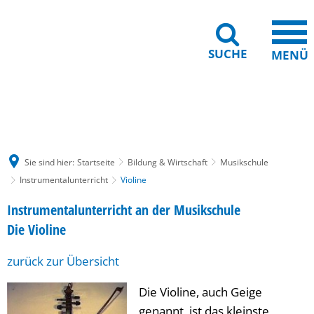
SUCHE
MENÜ
Gebärdensprache
Barrierefreiheit
Leichte Sprache
Sie sind hier:
Startseite
Bildung & Wirtschaft
Musikschule
Instrumentalunterricht
Violine
Violine
Instrumentalunterricht an der Musikschule
Die Violine
zurück zur Übersicht
Die Violine, auch Geige
genannt, ist das kleinste