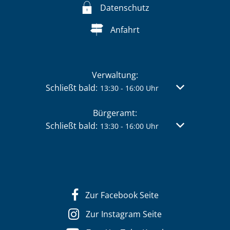
Datenschutz
Anfahrt
Verwaltung:
Klicken, um weitere Öffnungs- oder Schließzei
Schließt bald:
Von 13:30 bis 
13:30
-
16:00
Uhr
Bürgeramt:
Klicken, um weitere Öffnungs- oder Schließzei
Schließt bald:
Von 13:30 bis 
13:30
-
16:00
Uhr
Zur Facebook Seite
Zur Instagram Seite