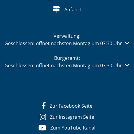
Anfahrt
Verwaltung:
Klicken, um weitere Öffnungs- oder Schließzeiten auszub
Geschlossen:
öffnet nächsten Montag um 07:30 Uhr
Bürgeramt:
Klicken, um weitere Öffnungs- oder Schließzeiten auszub
Geschlossen:
öffnet nächsten Montag um 07:30 Uhr
Zur Facebook Seite
Zur Instagram Seite
Zum YouTube Kanal