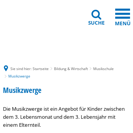
SUCHE
MENÜ
Gebärdensprache
Barrierefreiheit
Leichte Sprache
Sie sind hier:
Startseite
Bildung & Wirtschaft
Musikschule
Musikzwerge
Musikzwerge
Musikzwerge
Die Musikzwerge ist ein Angebot für Kinder zwischen
dem 3. Lebensmonat und dem 3. Lebensjahr mit
einem Elternteil.