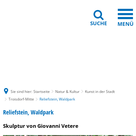
SUCHE
MENÜ
Gebärdensprache
Barrierefreiheit
Leichte Sprache
Sie sind hier:
Startseite
Natur & Kultur
Kunst in der Stadt
Troisdorf-Mitte
Reliefstein, Waldpark
Reliefstein,
Reliefstein, Waldpark
Waldpark
Skulptur von Giovanni Vetere