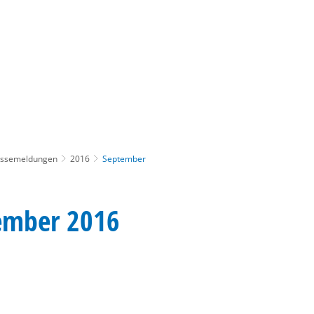
Gebärdensprache
Barrierefre
essemeldungen
2016
September
ember 2016