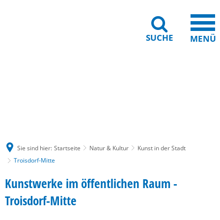
SUCHE
MENÜ
Gebärdensprache
Barrierefreiheit
Leichte Sprache
Sie sind hier:
Startseite
Natur & Kultur
Kunst in der Stadt
Troisdorf-Mitte
Troisdorf-
Kunstwerke im öffentlichen Raum -
Mitte
Troisdorf-Mitte