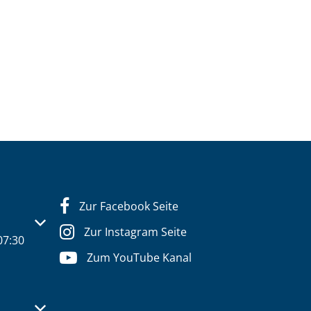
Zur Facebook Seite
s- oder Schließzeiten auszublenden
Zur Instagram Seite
07:30
Zum YouTube Kanal
s- oder Schließzeiten auszublenden