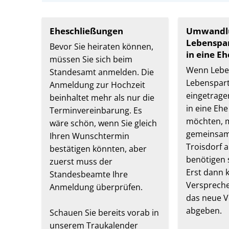
Eheschließungen
Umwandl
Lebenspa
Bevor Sie heiraten können,
in eine Eh
müssen Sie sich beim
Wenn Lebe
Standesamt anmelden. Die
Lebenspart
Anmeldung zur Hochzeit
eingetrage
beinhaltet mehr als nur die
in eine Eh
Terminvereinbarung. Es
möchten, m
wäre schön, wenn Sie gleich
gemeinsam
Ihren Wunschtermin
Troisdorf 
bestätigen könnten, aber
benötigen 
zuerst muss der
Erst dann k
Standesbeamte Ihre
Versprech
Anmeldung überprüfen.
das neue 
abgeben.
Schauen Sie bereits vorab in
unserem Traukalender