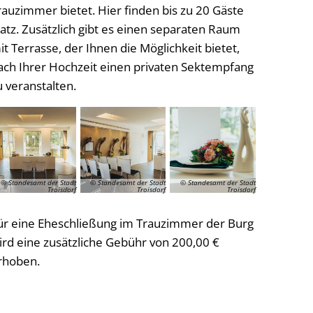
rauzimmer bietet. Hier finden bis zu 20 Gäste
latz. Zusätzlich gibt es einen separaten Raum
it Terrasse, der Ihnen die Möglichkeit bietet,
ach Ihrer Hochzeit einen privaten Sektempfang
u veranstalten.
© Standesamt der Stadt
© Standesamt der Stadt
© Standesamt der Stadt
Troisdorf
Troisdorf
Troisdorf
ür eine Eheschließung im Trauzimmer der Burg
ird eine zusätzliche Gebühr von 200,00 €
rhoben.