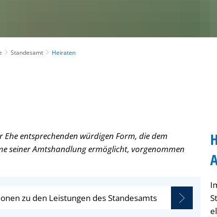
e
Standesamt
Heiraten
H
der Ehe entsprechenden würdigen Form, die dem
e seiner Amtshandlung ermöglicht, vorgenommen
A
I
ationen zu den Leistungen des Standesamts
S
e