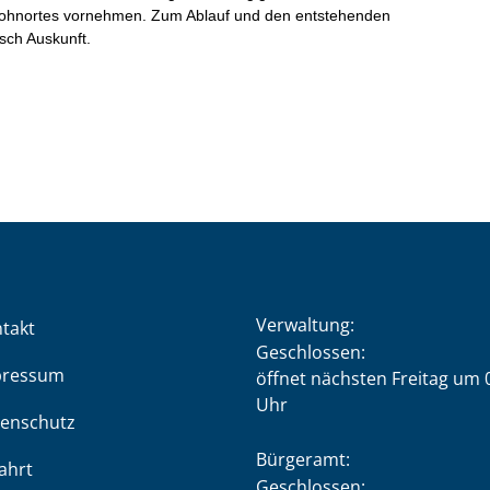
Verwaltung:
takt
Klicken, um weitere Öffnung
Geschlossen:
pressum
öffnet nächsten Freitag um 
Uhr
enschutz
Bürgeramt:
ahrt
Klicken, um weitere Öffnung
Geschlossen: