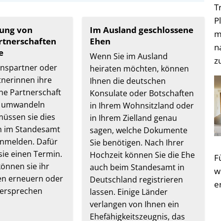
T
P
ung von
Im Ausland geschlossene
m
rtnerschaften
Ehen
n
e
Wenn Sie im Ausland
z
nspartner oder
heiraten möchten, können
nerinnen ihre
Ihnen die deutschen
ne Partnerschaft
Konsulate oder Botschaften
e umwandeln
in Ihrem Wohnsitzland oder
üssen sie dies
in Ihrem Zielland genau
 im Standesamt
sagen, welche Dokumente
anmelden. Dafür
Sie benötigen. Nach Ihrer
sie einen Termin.
Hochzeit können Sie die Ehe
F
önnen sie ihr
auch beim Standesamt in
w
en erneuern oder
Deutschland registrieren
e
Versprechen
lassen. Einige Länder
verlangen von Ihnen ein
Ehefähigkeitszeugnis, das