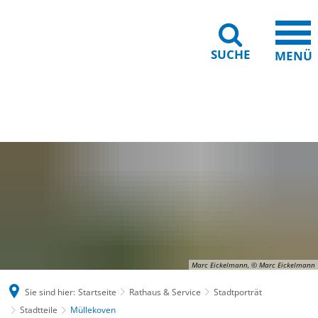
SUCHE
MENÜ
Gebärdensprache
Barrierefreiheit
Leichte Sprache
Marc Eickelmann, © Marc Eickelmann
Sie sind hier:
Startseite
Rathaus & Service
Stadtporträt
Stadtteile
Müllekoven