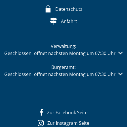
Datenschutz
Anfahrt
Verwaltung:
Klicken, um weitere Öffnungs- oder Schließzeiten auszub
Geschlossen:
öffnet nächsten Montag um 07:30 Uhr
Bürgeramt:
Klicken, um weitere Öffnungs- oder Schließzeiten auszub
Geschlossen:
öffnet nächsten Montag um 07:30 Uhr
Zur Facebook Seite
Zur Instagram Seite