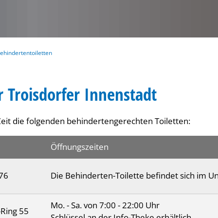
ehindertentoiletten
r Troisdorfer Innenstadt
Zeit die folgenden behindertengerechten Toiletten:
Öffnungszeiten
176
Die Behinderten-Toilette befindet sich im U
Mo. - Sa. von 7:00 - 22:00 Uhr
Ring 55
Schlüssel an der Info-Theke erhältlich