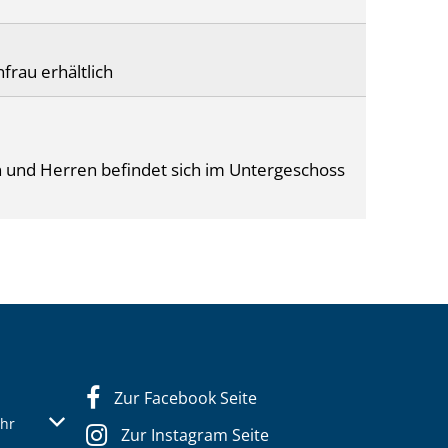
frau erhältlich
n und Herren befindet sich im Untergeschoss
Zur Facebook Seite
s- oder Schließzeiten auszublenden
Von 07:30 bis 12:30 Uhr
hr
Zur Instagram Seite