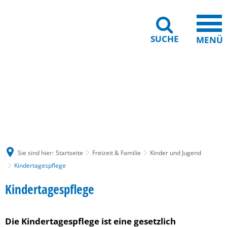
SUCHE
MENÜ
Gebärdensprache
Barrierefreiheit
Leichte Sprache
Sie sind hier:
Startseite
Freizeit & Familie
Kinder und Jugend
Kindertagespflege
Kindertagespflege
Kindertagespflege
Die Kindertagespflege ist eine gesetzlich