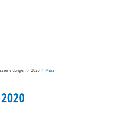
Gebärdensprache
Barrierefre
essemeldungen
2020
März
 2020