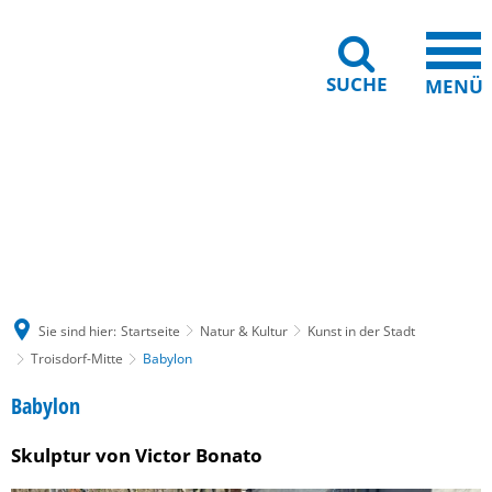
SUCHE
MENÜ
Gebärdensprache
Barrierefreiheit
Leichte Sprache
Sie sind hier:
Startseite
Natur & Kultur
Kunst in der Stadt
Troisdorf-Mitte
Babylon
Babylon
Babylon
Skulptur von Victor Bonato