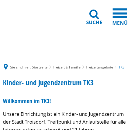
SUCHE
MENÜ
Gebärdensprache
Barrierefreiheit
Leichte Sprache
Sie sind hier:
Startseite
Freizeit & Familie
Freizeitangebote
TK3
TK3
Kinder- und Jugendzentrum TK3
Willkommen im TK3!
Unsere Einrichtung ist ein Kinder- und Jugendzentrum
der Stadt Troisdorf, Treffpunkt und Anlaufstelle für alle
Interessierten zwischen 6 und 21 Jahren.