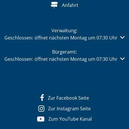
Anfahrt
Verwaltung:
Klicken, um weitere Öffnungs- oder Schließzeiten auszub
Geschlossen:
öffnet nächsten Montag um 07:30 Uhr
Bürgeramt:
Klicken, um weitere Öffnungs- oder Schließzeiten auszub
Geschlossen:
öffnet nächsten Montag um 07:30 Uhr
Zur Facebook Seite
Zur Instagram Seite
Zum YouTube Kanal