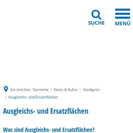
SUCHE
MENÜ
Gebärdensprache
Barrierefreiheit
Leichte Sprache
Sie sind hier:
Startseite
Natur & Kultur
Stadtgrün
Ausgleichs- und Ersatzflächen
Ausgleichs-
Ausgleichs- und Ersatzflächen
und
Was sind Ausgleichs- und Ersatzflächen?
Ersatzflächen