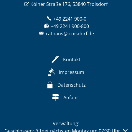
Kölner Straße 176, 53840 Troisdorf
+49 2241 900-0
+49 2241 900-800
rathaus@troisdorf.de
Kontakt
Impressum
Datenschutz
Anfahrt
Verwaltung:
Klicken, um weitere Öffnungs- oder Schließzeiten auszub
Geschlossen:
öffnet nächsten Montag um 07:30 Uhr