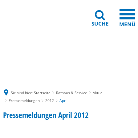
SUCHE
MENÜ
Gebärdensprache
Barrierefreiheit
Leichte Sprache
Sie sind hier:
Startseite
Rathaus & Service
Aktuell
Pressemeldungen
2012
April
April
Pressemeldungen April 2012