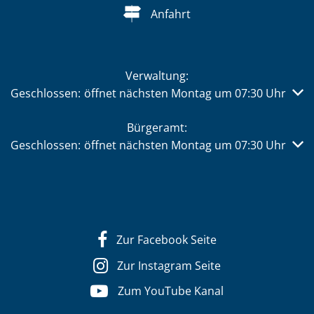
Anfahrt
Verwaltung:
Klicken, um weitere Öffnungs- oder Schließzeiten auszub
Geschlossen:
öffnet nächsten Montag um 07:30 Uhr
Bürgeramt:
Klicken, um weitere Öffnungs- oder Schließzeiten auszub
Geschlossen:
öffnet nächsten Montag um 07:30 Uhr
Zur Facebook Seite
Zur Instagram Seite
Zum YouTube Kanal