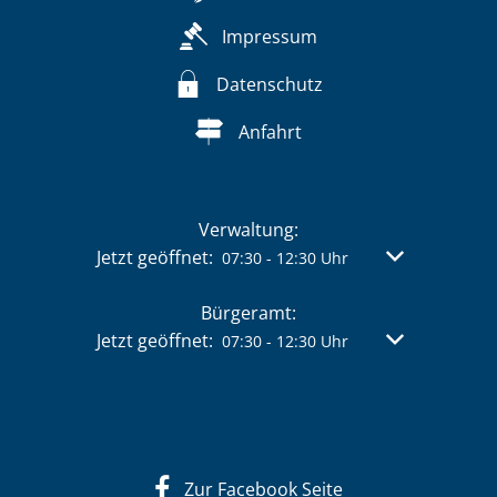
Impressum
Datenschutz
Anfahrt
Verwaltung:
Klicken, um weitere Öffnungs- oder Schließzeit
Jetzt geöffnet:
Von 07:30 bis 
07:30
-
12:30
Uhr
Bürgeramt:
Klicken, um weitere Öffnungs- oder Schließzeit
Jetzt geöffnet:
Von 07:30 bis 
07:30
-
12:30
Uhr
Zur Facebook Seite