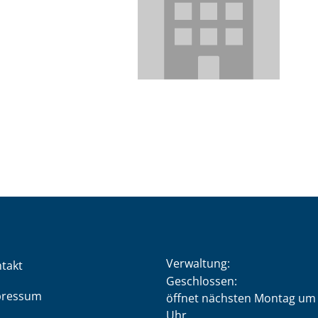
Verwaltung:
takt
Klicken, um weitere Öffnung
Geschlossen:
pressum
öffnet nächsten Montag um 
Uhr