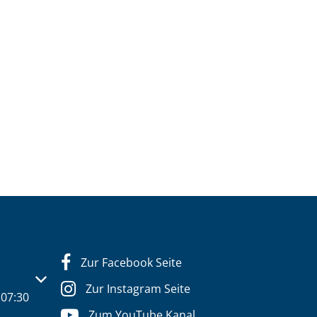
Zur Facebook Seite
s- oder Schließzeiten auszublenden
Zur Instagram Seite
07:30
Zum YouTube Kanal