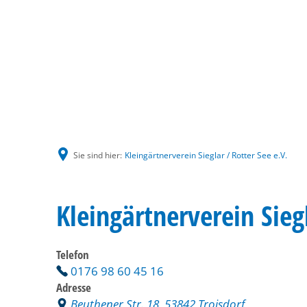
Sie sind hier:
Kleingärtnerverein Sieglar / Rotter See e.V.
Kleingärtnerverein Siegl
Telefon
0176 98 60 45 16
Adresse
Beuthener Str. 18, 53842 Troisdorf