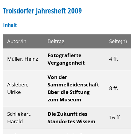
Troisdorfer Jahresheft 2009
Inhalt
Autor/in
Beitrag
Seite(n)
Fotografierte
Müller, Heinz
4 ff.
Vergangenheit
Von der
Alsleben,
Sammelleidenschaft
8 ff.
Ulrike
über die Stiftung
zum Museum
Schliekert,
Die Zukunft des
16 ff.
Harald
Standortes Wissem