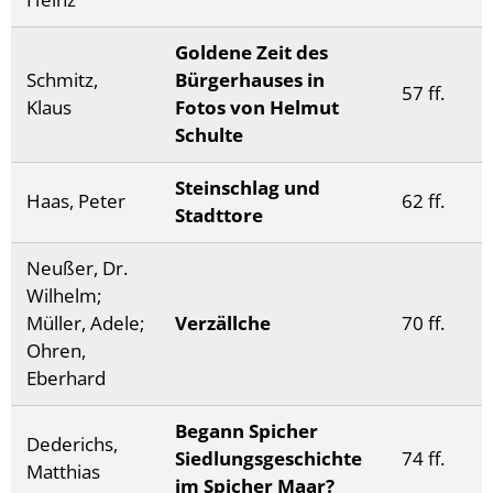
Goldene Zeit des
Schmitz,
Bürgerhauses in
57 ff.
Klaus
Fotos von Helmut
Schulte
Steinschlag und
Haas, Peter
62 ff.
Stadttore
Neußer, Dr.
Wilhelm;
Müller, Adele;
Verzällche
70 ff.
Ohren,
Eberhard
Begann Spicher
Dederichs,
Siedlungsgeschichte
74 ff.
Matthias
im Spicher Maar?