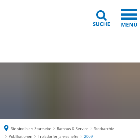
SUCHE
MENÜ
Gebärdensprache
Barrierefreiheit
Leichte Sprache
Sie sind hier:
Startseite
Rathaus & Service
Stadtarchiv
Publikationen
Troisdorfer Jahreshefte
2009