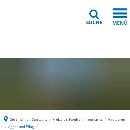
SUCHE
MENÜ
Gebärdensprache
Barrierefreiheit
Leichte Sprache
Sie sind hier:
Startseite
Freizeit & Familie
Tourismus
Radtouren
Agger und Pflug