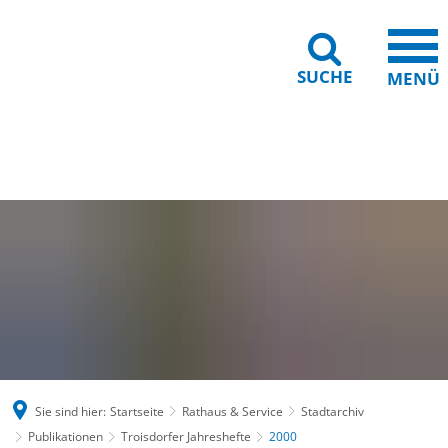
SUCHE
MENÜ
Gebärdensprache
Barrierefreiheit
Leichte Sprache
Sie sind hier:
Startseite
Rathaus & Service
Stadtarchiv
Publikationen
Troisdorfer Jahreshefte
2000