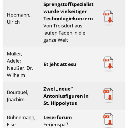
Sprengstoffspezialist
wurde vielseitiger
Hopmann,
Technologiekonzern
Ulrich
Von Troisdorf aus
laufen Fäden in die
ganze Welt
Müller,
Adele;
Et jeht att esu
Neußer, Dr.
Wilhelm
Zwei „neue“
Bourauel,
Antoniusfiguren in
Joachim
St. Hippolytus
Bühnemann,
Leserforum
Else
Ferienspaß