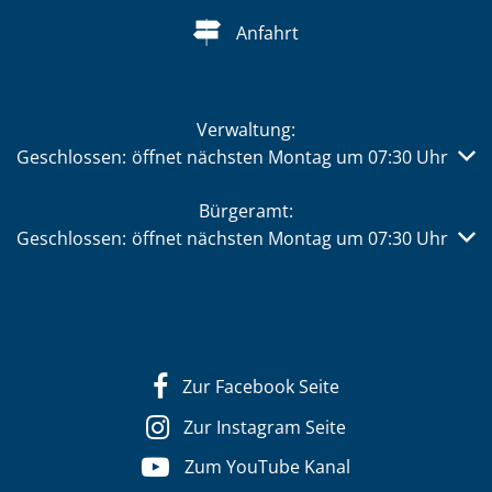
Anfahrt
Verwaltung:
Klicken, um weitere Öffnungs- oder Schließzeiten auszub
Geschlossen:
öffnet nächsten Montag um 07:30 Uhr
Bürgeramt:
Klicken, um weitere Öffnungs- oder Schließzeiten auszub
Geschlossen:
öffnet nächsten Montag um 07:30 Uhr
Zur Facebook Seite
Zur Instagram Seite
Zum YouTube Kanal