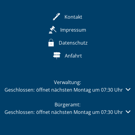
Kontakt
Impressum
Datenschutz
Anfahrt
Verwaltung:
Klicken, um weitere Öffnungs- oder Schließzeiten auszub
Geschlossen:
öffnet nächsten Montag um 07:30 Uhr
Bürgeramt:
Klicken, um weitere Öffnungs- oder Schließzeiten auszub
Geschlossen:
öffnet nächsten Montag um 07:30 Uhr