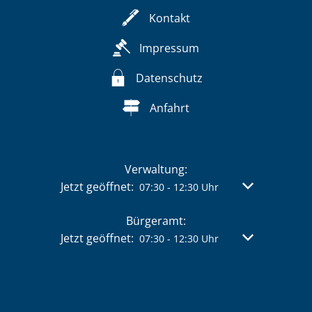
Kontakt
Impressum
Datenschutz
Anfahrt
Verwaltung:
Klicken, um weitere Öffnungs- oder Schließzeit
Jetzt geöffnet:
Von 07:30 bis 
07:30
-
12:30
Uhr
Bürgeramt:
Klicken, um weitere Öffnungs- oder Schließzeit
Jetzt geöffnet:
Von 07:30 bis 
07:30
-
12:30
Uhr