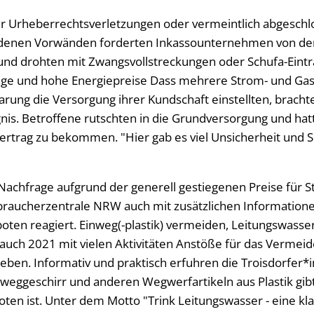
 Urheberrechtsverletzungen oder vermeintlich abgeschlo
edenen Vorwänden forderten Inkassounternehmen von d
und drohten mit Zwangsvollstreckungen oder Schufa-Eint
ge und hohe Energiepreise Dass mehrere Strom- und Gas
arung die Versorgung ihrer Kundschaft einstellten, bracht
nis. Betroffene rutschten in die Grundversorgung und ha
rtrag zu bekommen. "Hier gab es viel Unsicherheit und So
 Nachfrage aufgrund der generell gestiegenen Preise für 
braucherzentrale NRW auch mit zusätzlichen Informatione
ten reagiert. Einweg(-plastik) vermeiden, Leitungswasser
uch 2021 mit vielen Aktivitäten Anstöße für das Vermei
ben. Informativ und praktisch erfuhren die Troisdorfer*
nweggeschirr und anderen Wegwerfartikeln aus Plastik gibt
oten ist. Unter dem Motto "Trink Leitungswasser - eine k