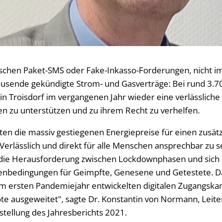
ischen Paket-SMS oder Fake-Inkasso-Forderungen, nicht 
usende gekündigte Strom- und Gasverträge: Bei rund 3.70
in Troisdorf im vergangenen Jahr wieder eine verlässliche
 zu unterstützen und zu ihrem Recht zu verhelfen.
ten die massiv gestiegenen Energiepreise für einen zusät
"Verlässlich und direkt für alle Menschen ansprechbar zu s
 die Herausforderung zwischen Lockdownphasen und sich 
bedingungen für Geimpfte, Genesene und Getestete. Da
e im ersten Pandemiejahr entwickelten digitalen Zugangska
e ausgeweitet", sagte Dr. Konstantin von Normann, Leite
rstellung des Jahresberichts 2021.