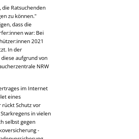
g, die Ratsuchenden
gen zu können."
gen, dass die
rfer:innen war: Bei
hützer:innen 2021
t. In der
 diese aufgrund von
braucherzentrale NRW
ertrages im Internet
let eines
 rückt Schutz vor
Starkregens in vielen
ch selbst gegen
koversicherung -
hadenversicherung