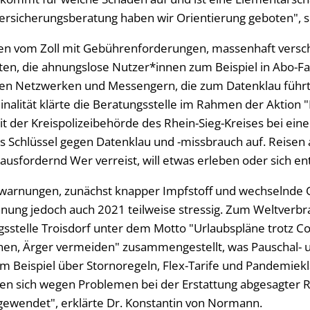
 Versicherungsberatung haben wir Orientierung geboten", 
ten vom Zoll mit Gebührenforderungen, massenhaft versc
ten, die ahnungslose Nutzer*innen zum Beispiel in Abo-Fal
alen Netzwerken und Messengern, die zum Datenklau führ
inalität klärte die Beratungsstelle im Rahmen der Aktion
t der Kreispolizeibehörde des Rhein-Sieg-Kreises bei eine
ls Schlüssel gegen Datenklau und -missbrauch auf. Reisen
ausfordernd Wer verreist, will etwas erleben oder sich e
sewarnungen, zunächst knapper Impfstoff und wechselnde
nung jedoch auch 2021 teilweise stressig. Zum Weltverb
gsstelle Troisdorf unter dem Motto "Urlaubspläne trotz C
en, Ärger vermeiden" zusammengestellt, was Pauschal- 
um Beispiel über Stornoregeln, Flex-Tarife und Pandemiek
aben sich wegen Problemen bei der Erstattung abgesagter R
ewendet", erklärte Dr. Konstantin von Normann.