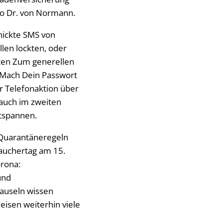
so Dr. von Normann.
hickte SMS von
len lockten, oder
ten Zum generellen
 "Mach Dein Passwort
r Telefonaktion über
 auch im zweiten
ntspannen.
 Quarantäneregeln
rauchertag am 15.
orona:
und
lauseln wissen
eisen weiterhin viele