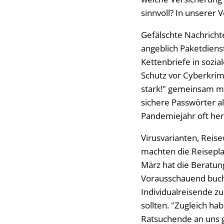
sinnvoll? In unserer
Gefälschte Nachrich
angeblich Paketdiens
Kettenbriefe in sozi
Schutz vor Cyberkrim
stark!" gemeinsam mi
sichere Passwörter a
Pandemiejahr oft her
Virusvarianten, Rei
machten die Reisepla
März hat die Beratun
Vorausschauend buch
Individualreisende z
sollten. "Zugleich h
Ratsuchende an uns g