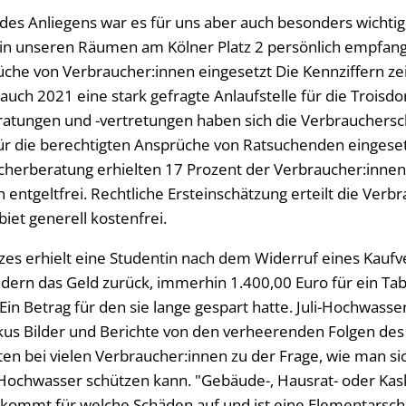
 des Anliegens war es für uns aber auch besonders wichti
 in unseren Räumen am Kölner Platz 2 persönlich empfan
üche von Verbraucher:innen eingesetzt Die Kennziffern zei
uch 2021 eine stark gefragte Anlaufstelle für die Troisdo
atungen und -vertretungen haben sich die Verbrauchersc
für die berechtigten Ansprüche von Ratsuchenden eingesetz
herberatung erhielten 17 Prozent der Verbraucher:innen
entgeltfrei. Rechtliche Ersteinschätzung erteilt die Ver
et generell kostenfrei.
zes erhielt eine Studentin nach dem Widerruf eines Kaufv
dern das Geld zurück, immerhin 1.400,00 Euro für ein Tab
in Betrag für den sie lange gespart hatte. Juli-Hochwasser
kus Bilder und Berichte von den verheerenden Folgen des 
n bei vielen Verbraucher:innen zu der Frage, wie man si
Hochwasser schützen kann. "Gebäude-, Hausrat- oder Kas
 kommt für welche Schäden auf und ist eine Elementarsc