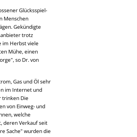
ssener Glücksspiel-
en Menschen
rägen. Gekündigte
anbieter trotz
e im Herbst viele
tten Mühe, einen
rge", so Dr. von
Strom, Gas und Öl sehr
n im Internet und
 trinken Die
den von Einweg- und
innen, welche
, deren Verkauf seit
lare Sache" wurden die