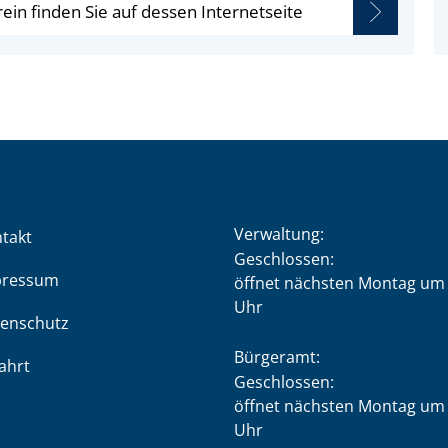
in finden Sie auf dessen Internetseite
Verwaltung:
takt
Klicken, um weitere Öffnung
Geschlossen:
pressum
öffnet nächsten Montag um 
Uhr
enschutz
Bürgeramt:
ahrt
Klicken, um weitere Öffnung
Geschlossen:
öffnet nächsten Montag um 
Uhr