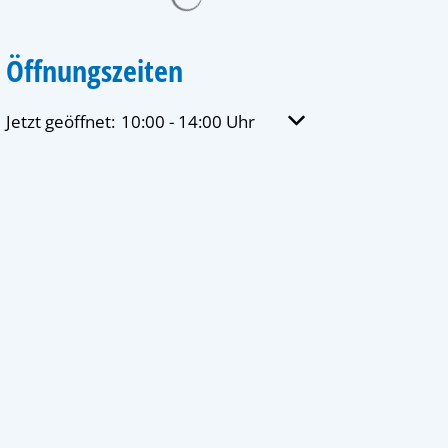
Öffnungszeiten
Klicken, um weitere Öffnungs- oder Schließzeiten auszu
Jetzt geöffnet:
10:00
-
14:00
Uhr
Von 10:00 bis 14:00 