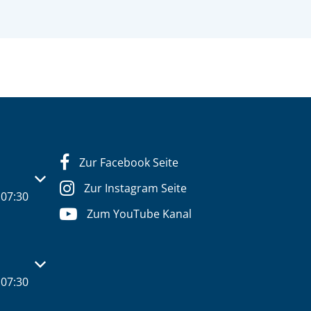
Zur Facebook Seite
s- oder Schließzeiten auszublenden
Zur Instagram Seite
07:30
Zum YouTube Kanal
s- oder Schließzeiten auszublenden
07:30