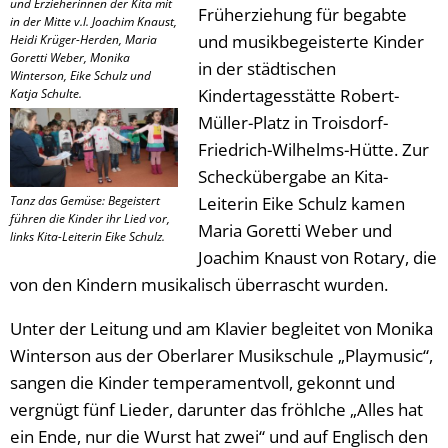
und Erzieherinnen der Kita mit
Früherziehung für begabte
in der Mitte v.l. Joachim Knaust,
und musikbegeisterte Kinder
Heidi Krüger-Herden, Maria
Goretti Weber, Monika
in der städtischen
Winterson, Eike Schulz und
Kindertagesstätte Robert-
Katja Schulte.
Müller-Platz in Troisdorf-
Friedrich-Wilhelms-Hütte. Zur
Scheckübergabe an Kita-
Tanz das Gemüse: Begeistert
Leiterin Eike Schulz kamen
führen die Kinder ihr Lied vor,
Maria Goretti Weber und
links Kita-Leiterin Eike Schulz.
Joachim Knaust von Rotary, die
von den Kindern musikalisch überrascht wurden.
Unter der Leitung und am Klavier begleitet von Monika
Winterson aus der Oberlarer Musikschule „Playmusic“,
sangen die Kinder temperamentvoll, gekonnt und
vergnügt fünf Lieder, darunter das fröhlche „Alles hat
ein Ende, nur die Wurst hat zwei“ und auf Englisch den