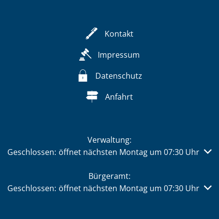
Kontakt
Impressum
Datenschutz
Anfahrt
Verwaltung:
Klicken, um weitere Öffnungs- oder Schließzeiten auszub
Geschlossen:
öffnet nächsten Montag um 07:30 Uhr
Bürgeramt:
Klicken, um weitere Öffnungs- oder Schließzeiten auszub
Geschlossen:
öffnet nächsten Montag um 07:30 Uhr