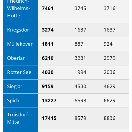
Friedrich-
Wilhelms-
7461
3745
3716
Hütte
Kriegsdorf
3274
1637
1637
Müllekoven
1811
887
924
Oberlar
6210
3231
2979
Rotter See
4030
1994
2036
Sieglar
9159
4530
4629
Spich
13227
6598
6629
Troisdorf-
17415
8579
8836
Mitte