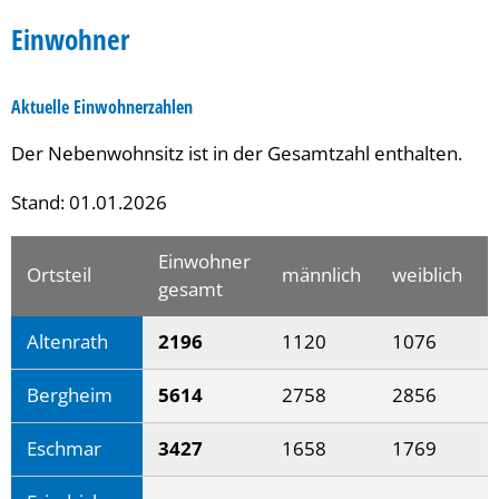
Einwohner
Einwohner
Aktuelle Einwohnerzahlen
Der Nebenwohnsitz ist in der Gesamtzahl enthalten.
Stand: 01.01.2026
Einwohner
Ortsteil
männlich
weiblich
gesamt
Altenrath
2196
1120
1076
Bergheim
5614
2758
2856
Eschmar
3427
1658
1769