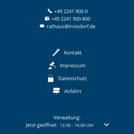
+49 2241 900-0
+49 2241 900-800
rathaus@troisdorf.de
Kontakt
Impressum
Datenschutz
Anfahrt
Verwaltung:
Klicken, um weitere Öffnungs- oder Schließzeit
Jetzt geöffnet:
Von 13:30 bis 
13:30
-
16:00
Uhr