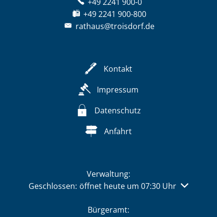
+49 2241 900-0
+49 2241 900-800
rathaus@troisdorf.de
Kontakt
Impressum
Datenschutz
Anfahrt
Verwaltung:
Klicken, um weitere Öffnungs- oder Schließzeiten 
Geschlossen:
öffnet heute um 07:30 Uhr
Bürgeramt: