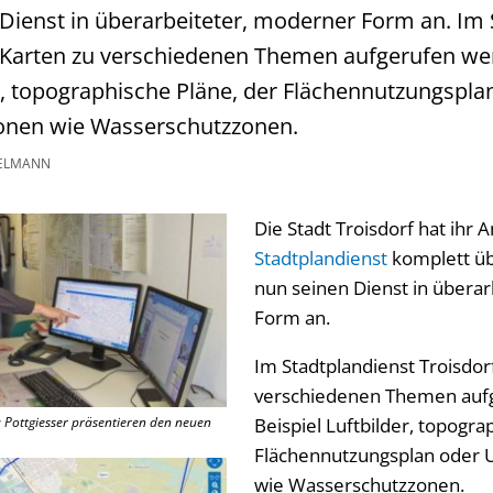
 Dienst in überarbeiteter, moderner Form an. Im
 Karten zu verschiedenen Themen aufgerufen w
er, topographische Pläne, der Flächennutzungspla
onen wie Wasserschutzzonen.
ELMANN
Die Stadt Troisdorf hat ihr
Stadtplandienst
komplett üb
nun seinen Dienst in übera
Form an.
Im Stadtplandienst Troisdo
verschiedenen Themen auf
Pottgiesser präsentieren den neuen
Beispiel Luftbilder, topogra
Flächennutzungsplan oder
wie Wasserschutzzonen.