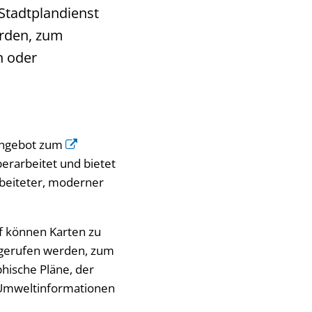
 Stadtplandienst
erden, zum
n oder
 Angebot zum
erarbeitet und bietet
rbeiteter, moderner
rf können Karten zu
gerufen werden, zum
phische Pläne, der
 Umweltinformationen