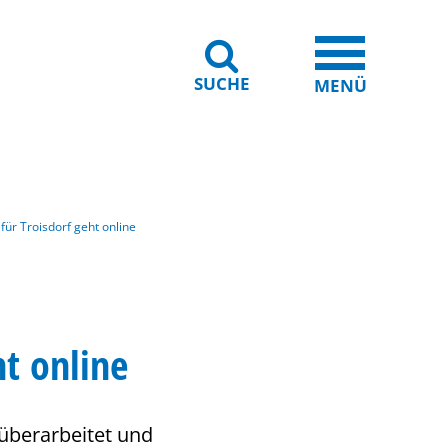
SUCHE
iheit
Leichte Sprache
MENÜ
für Troisdorf geht online
ht online
 überarbeitet und