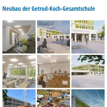
Neubau
Neubau der Getrud-Koch-Gesamtschule
der
Gertrud-
Koch-
Gesamtschule