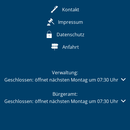
Kontakt
Impressum
Datenschutz
Anfahrt
Verwaltung:
Klicken, um weitere Öffnungs- oder Schließzeiten auszub
Geschlossen:
öffnet nächsten Montag um 07:30 Uhr
Bürgeramt:
Klicken, um weitere Öffnungs- oder Schließzeiten auszub
Geschlossen:
öffnet nächsten Montag um 07:30 Uhr