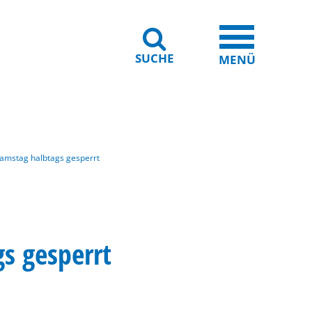
SUCHE
iheit
Leichte Sprache
MENÜ
Samstag halbtags gesperrt
s gesperrt